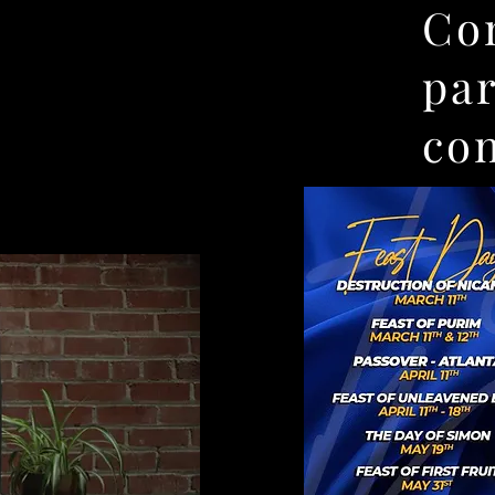
Con
par
co