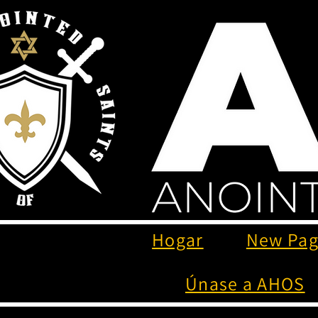
Hogar
New Pa
Únase a AHOS