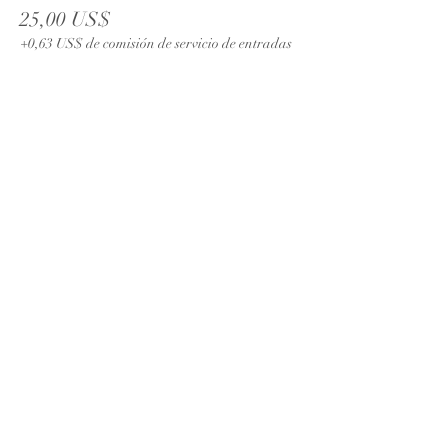
25,00 US$
+0,63 US$ de comisión de servicio de entradas
Venta finalizada
Tipo de entrada
Passover Admission Family
Leer más
Precio
80,00 US$
+2,00 US$ de comisión de servicio de entradas
Compartir este